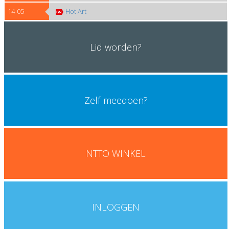
14-05
Hot Art
Lid worden?
Zelf meedoen?
Klik hier
NTTO WINKEL
Koop hier NTTO merchandise artikelen
INLOGGEN