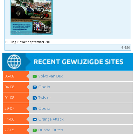
Pulling Power september 201...
€ 4,50
05-08
Volvo van Dijk
04-08
Obelix
01-08
Twister
29-07
Obelix
14-06
Orange Attack
27-05
Dubbel Dutch