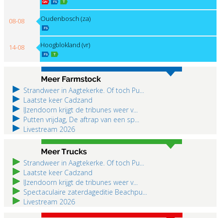
Oudenbosch (za)
08-08
Hoogblokland (vr)
14-08
Hoogblokland (za)
15-08
Strandweer in Aagtekerke. Of toch Pu...
Laatste keer Cadzand
IJzendoorn krijgt de tribunes weer v...
Putten vrijdag, De aftrap van een sp...
Livestream 2026
Strandweer in Aagtekerke. Of toch Pu...
Laatste keer Cadzand
IJzendoorn krijgt de tribunes weer v...
Spectaculaire zaterdageditie Beachpu...
Livestream 2026