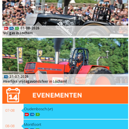
01-08-2026
Vol gas in Lochem
31-07-2026
Heerlijke vrijdagavondsfeer in Lochem!
Oudenbosch (vr)
07-08
Montfoort
08-08