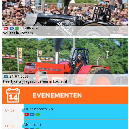
01-08-2026
Vol gas in Lochem
31-07-2026
Heerlijke vrijdagavondsfeer in Lochem!
Oudenbosch (vr)
07-08
Montfoort
08-08