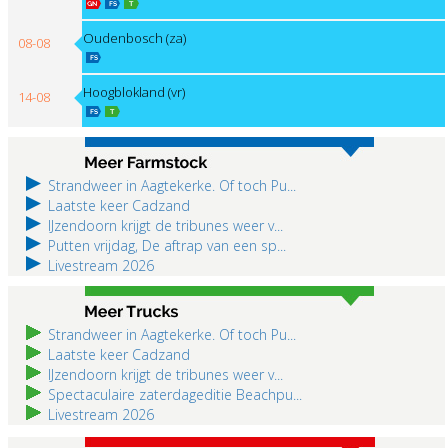
Oudenbosch (za)
08-08
Hoogblokland (vr)
14-08
Hoogblokland (za)
15-08
Strandweer in Aagtekerke. Of toch Pu...
Laatste keer Cadzand
IJzendoorn krijgt de tribunes weer v...
Putten vrijdag, De aftrap van een sp...
Livestream 2026
Strandweer in Aagtekerke. Of toch Pu...
Laatste keer Cadzand
IJzendoorn krijgt de tribunes weer v...
Spectaculaire zaterdageditie Beachpu...
Livestream 2026