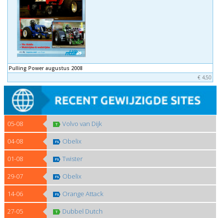
Pulling Power augustus 2008
€ 4,50
05-08
Volvo van Dijk
04-08
Obelix
01-08
Twister
29-07
Obelix
14-06
Orange Attack
27-05
Dubbel Dutch