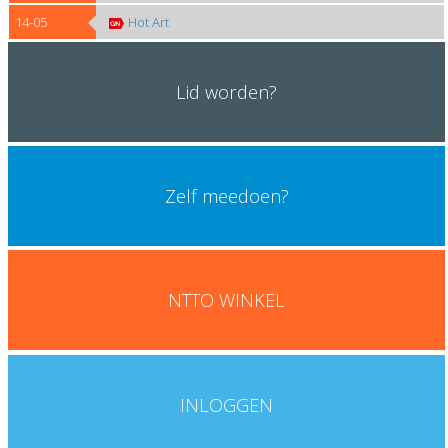
14-05
Hot Art
Lid worden?
Zelf meedoen?
Klik hier
NTTO WINKEL
Koop hier NTTO merchandise artikelen
INLOGGEN